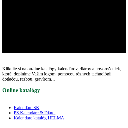
Kliknite si na on-line katalógy kalendárov, diárov a novoročeniek,
ktoré doplníme Vaším logom, pomocou rôznych tachnológií,
dotlačou, razbou, gravírom…
Online katalógy
Kalendáre SK
PS Kalendáre & Diáre
Kalendáre katalóg HELMA