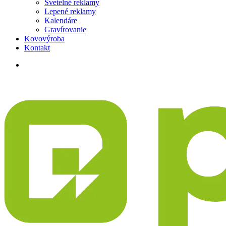
Svetelné reklamy
Lepené reklamy
Kalendáre
Gravírovanie
Kovovýroba
Kontakt